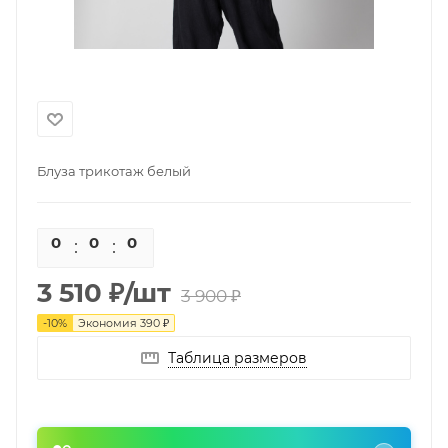
Блуза трикотаж белый
0
0
0
0
3 510
₽
/шт
3 900
₽
-
10
%
Экономия
390
₽
Таблица размеров