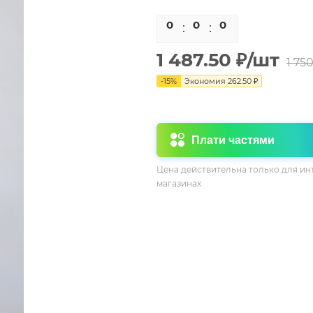
0
0
0
0
1 487.50
₽
/шт
1 75
-
15
%
Экономия
262.50
₽
Плати частями
Цена действительна только для ин
магазинах