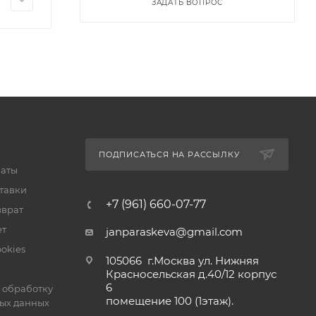
ЗАДАТЬ ВОПРОС
ПОДПИСАТЬСЯ НА РАССЫЛКУ
латы
тавки
+7 (961) 660-07-77
зврат
ет
janparaskeva@gmail.com
okies
105066 г.Москва ул. Нижняя
Красносельская д.40/12 корпус
6
 обработку
помещение 100 (1этаж).
ых данных