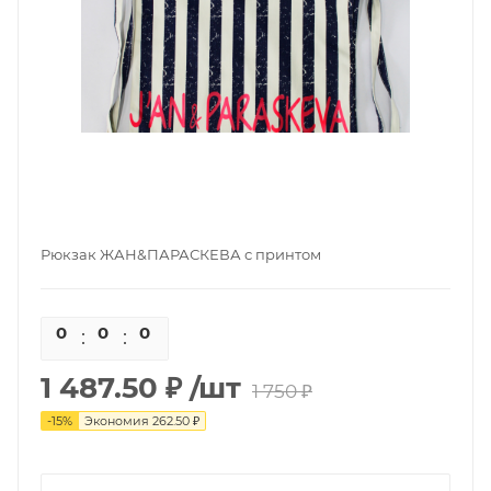
Рюкзак ЖАН&ПАРАСКЕВА с принтом
0
0
0
0
1 487.50 ₽
/шт
1 750 ₽
-
15
%
Экономия
262.50 ₽