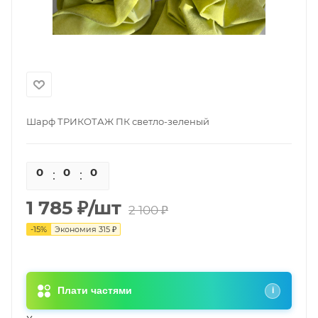
Шарф ТРИКОТАЖ ПК светло-зеленый
0
0
0
0
1 785
₽
/шт
2 100
₽
-
15
%
Экономия
315
₽
Плати частями
i