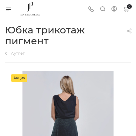
0
Юбка трикотаж
пигмент
Аутлет
Акция