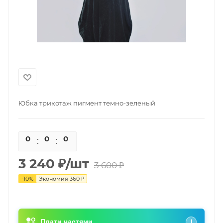
Юбка трикотаж пигмент темно-зеленый
0
0
0
0
3 240
₽
/шт
3 600
₽
-
10
%
Экономия
360
₽
Плати частями
i