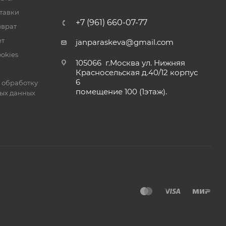
тавки
+7 (961) 660-07-77
зврат
ет
janparaskeva@gmail.com
okies
105066 г.Москва ул. Нижняя
Красносельская д.40/12 корпус
6
 обработку
помещение 100 (1этаж).
ых данных