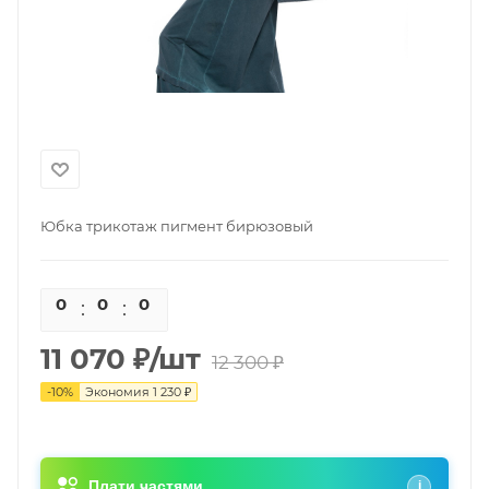
Юбка трикотаж пигмент бирюзовый
0
0
0
0
11 070
₽
/шт
12 300
₽
-
10
%
Экономия
1 230
₽
Плати частями
i