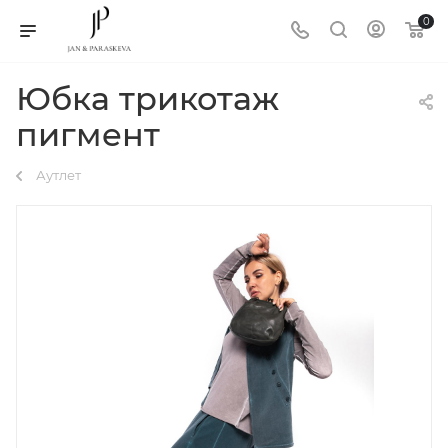
0
Юбка трикотаж
пигмент
Аутлет