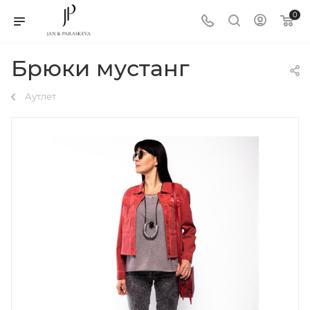
0
Брюки мустанг
Аутлет