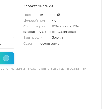
Характеристики
Цвет
—
темно-серый
Целевой пол
—
жен
Состав верха
—
90% хлопок, 10%
эластан; 97% хлопок, 3% эластан
Вид изделия
—
Брюки
у
Сезон
—
осень-зима
i
тернет-магазина и может отличаться от цен в розничных