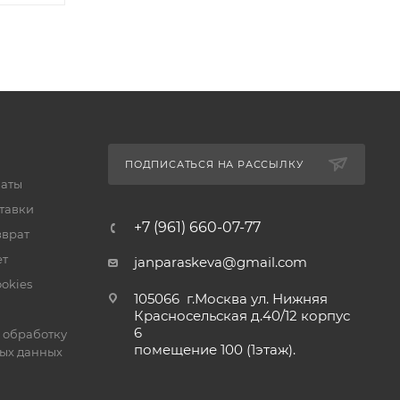
ПОДПИСАТЬСЯ НА РАССЫЛКУ
латы
тавки
+7 (961) 660-07-77
зврат
ет
janparaskeva@gmail.com
okies
105066 г.Москва ул. Нижняя
Красносельская д.40/12 корпус
6
 обработку
помещение 100 (1этаж).
ых данных