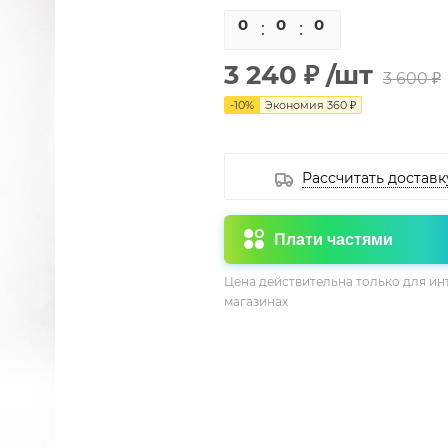
0
0
0
0
3 240 ₽
/шт
3 600 ₽
-
10
%
Экономия
360 ₽
Рассчитать доставк
Плати частями
Цена действительна только для ин
магазинах