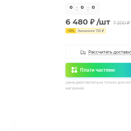
0
0
0
0
6 480 ₽
/шт
7 200 ₽
-
10
%
Экономия
720 ₽
Рассчитать доставк
Плати частями
Цена действительна только для ин
магазинах