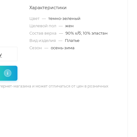
Характеристики
Цвет
—
темно-зеленый
Целевой пол
—
жен
Состав верха
—
90% х/б; 10% эластан
Вид изделия
—
Платье
Сезон
—
осень-зима
у
i
тернет-магазина и может отличаться от цен в розничных