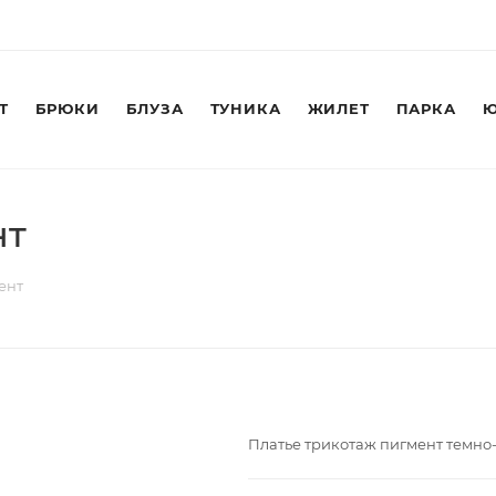
Т
БРЮКИ
БЛУЗА
ТУНИКА
ЖИЛЕТ
ПАРКА
Ю
нт
ент
Платье трикотаж пигмент темно