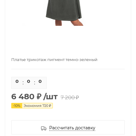
Платье трикотаж пигмент темно-зеленый
0
0
0
0
6 480 ₽
/шт
7 200 ₽
-
10
%
Экономия
720 ₽
Рассчитать доставку