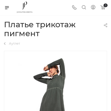
0
Платье трикотаж
пигмент
Аутлет