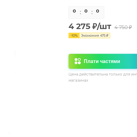
0
0
0
0
4 275
₽
/шт
4 750
₽
-
10
%
Экономия
475
₽
Плати частями
Цена действительна только для ин
магазинах