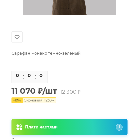
Сарафан монако темно-зеленый
0
0
0
0
11 070
₽
/шт
12 300
₽
-
10
%
Экономия
1 230
₽
Плати частями
i