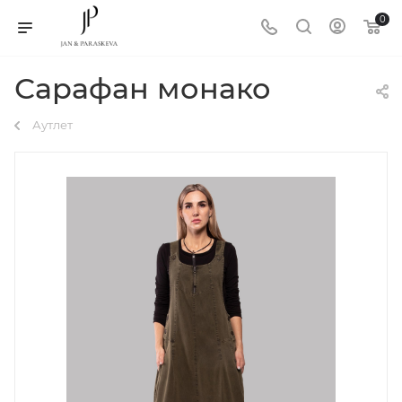
0
Сарафан монако
Аутлет