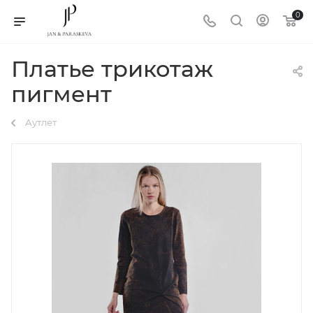
0
Платье трикотаж
пигмент
Аутлет