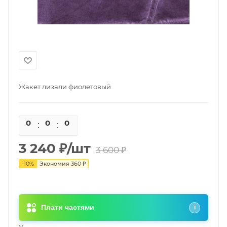
Жакет лизали фиолетовый
0
0
0
0
3 240
₽
/шт
3 600
₽
-
10
%
Экономия
360
₽
Плати частями
i