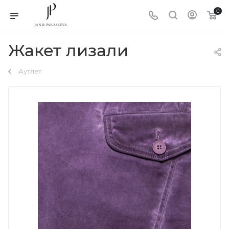
0
Жакет лизали
Аутлет