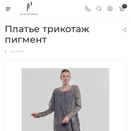
0
Платье трикотаж
пигмент
Аутлет