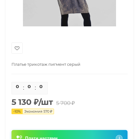
Платье трикотаж пигмент серый
0
0
0
0
5 130
₽
/шт
5 700
₽
-
10
%
Экономия
570
₽
Плати частями
i