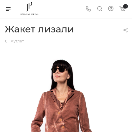
0
Жакет лизали
Аутлет