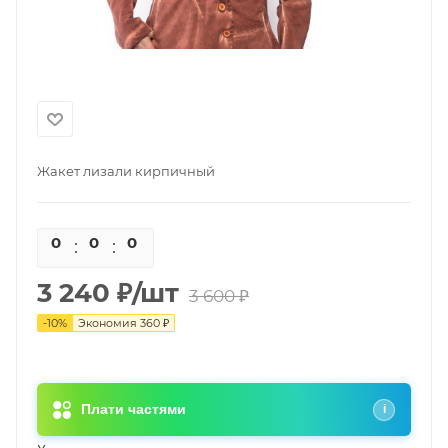
Жакет лизали кирпичный
0
0
0
0
3 240
₽
/шт
3 600
₽
-
10
%
Экономия
360
₽
Плати частями
i