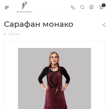
0
Сарафан монако
Аутлет