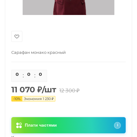
Сарафан монако красный
0
0
0
0
11 070
₽
/шт
12 300
₽
-
10
%
Экономия
1 230
₽
Плати частями
i