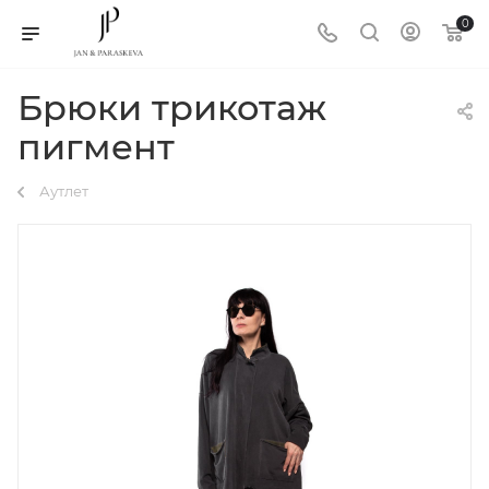
0
Брюки трикотаж
пигмент
Аутлет