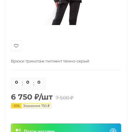
Брюки трикотаж пигмент темно-серый
0
0
0
0
6 750
₽
/шт
7 500
₽
-
10
%
Экономия
750
₽
Плати частями
i