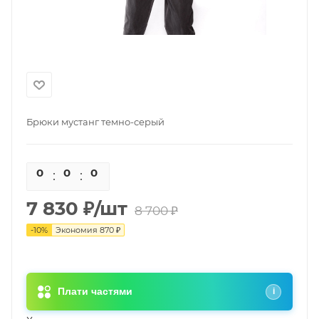
Брюки мустанг темно-серый
0
0
0
0
7 830
₽
/шт
8 700
₽
-
10
%
Экономия
870
₽
Плати частями
i