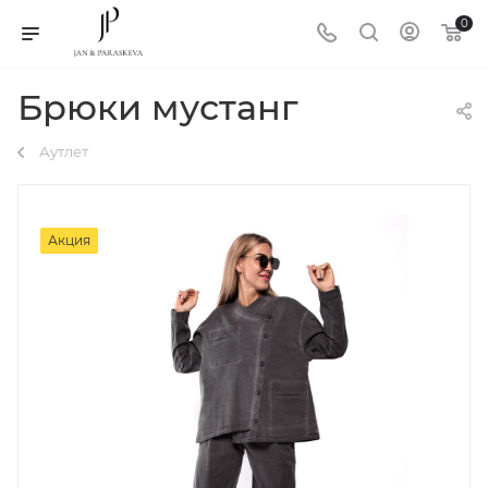
0
Брюки мустанг
Аутлет
Акция