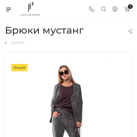
0
Брюки мустанг
Аутлет
Акция