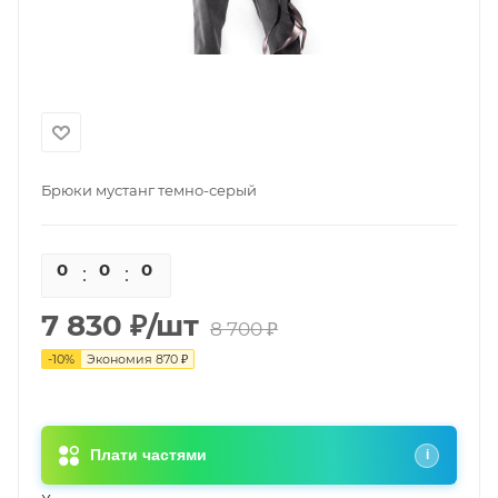
Брюки мустанг темно-серый
0
0
0
0
7 830
₽
/шт
8 700
₽
-
10
%
Экономия
870
₽
Плати частями
i