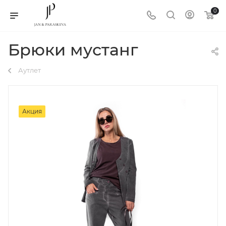
0
Брюки мустанг
Аутлет
Акция