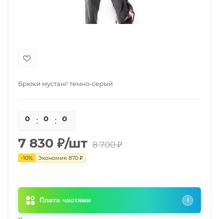
Брюки мустанг темно-серый
0
0
0
0
7 830
₽
/шт
8 700
₽
-
10
%
Экономия
870
₽
Плати частями
i