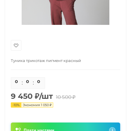
Туника трикотаж пигмент красный
0
0
0
0
9 450
₽
/шт
10 500
₽
-
10
%
Экономия
1 050
₽
Плати частями
i