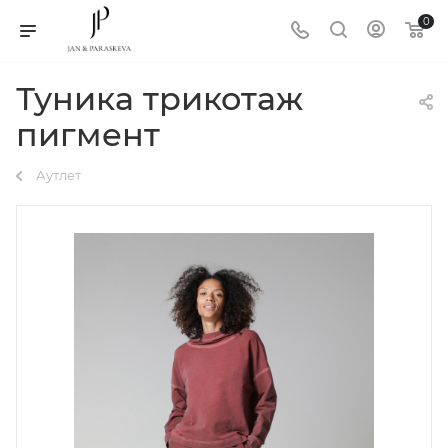
0
Туника трикотаж
пигмент
Аутлет