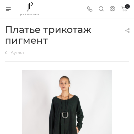
0
Платье трикотаж
пигмент
Аутлет