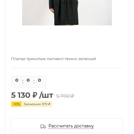
Платье трикотаж пигмент темно-зеленый
0
0
0
0
5 130 ₽
/шт
5 700 ₽
-
10
%
Экономия
570 ₽
Рассчитать доставку