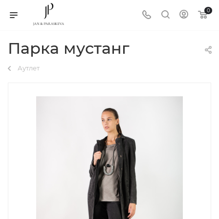
0
Парка мустанг
Аутлет