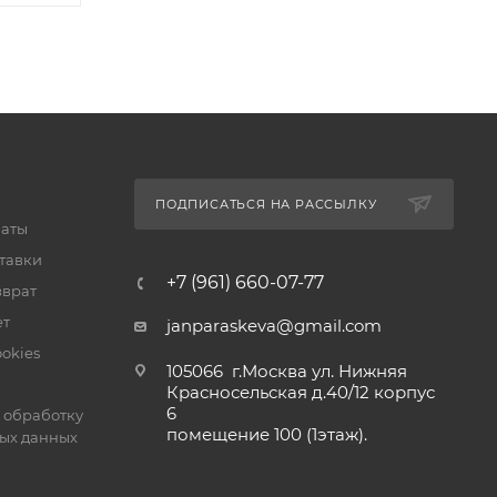
ПОДПИСАТЬСЯ НА РАССЫЛКУ
латы
тавки
+7 (961) 660-07-77
зврат
ет
janparaskeva@gmail.com
okies
105066 г.Москва ул. Нижняя
Красносельская д.40/12 корпус
6
 обработку
помещение 100 (1этаж).
ых данных