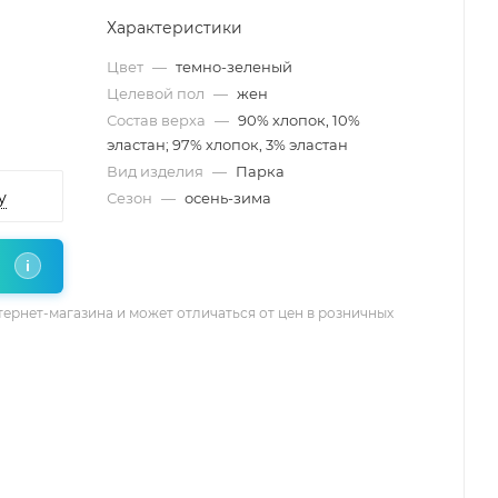
Характеристики
Цвет
—
темно-зеленый
Целевой пол
—
жен
Состав верха
—
90% хлопок, 10%
эластан; 97% хлопок, 3% эластан
Вид изделия
—
Парка
у
Сезон
—
осень-зима
i
тернет-магазина и может отличаться от цен в розничных