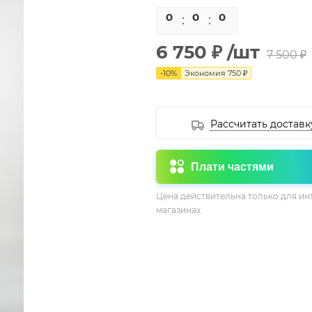
0
0
0
0
6 750 ₽
/шт
7 500 ₽
-
10
%
Экономия
750 ₽
Рассчитать доставк
Плати частями
Цена действительна только для ин
магазинах