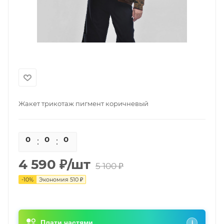
Жакет трикотаж пигмент коричневый
0
0
0
0
4 590
₽
/шт
5 100
₽
-
10
%
Экономия
510
₽
Плати частями
i