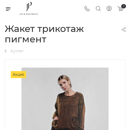
0
Жакет трикотаж
пигмент
Аутлет
Акция