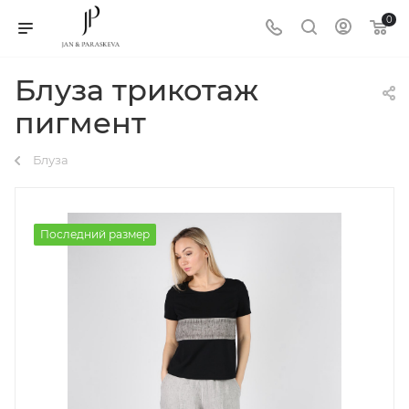
0
Блуза трикотаж
пигмент
Блуза
Последний размер