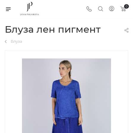
0
Блуза лен пигмент
Блуза