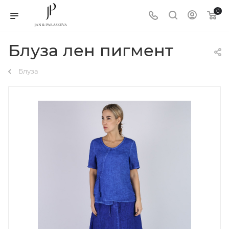
0
Блуза лен пигмент
Блуза