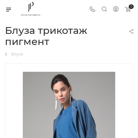
0
Блуза трикотаж
пигмент
Блуза