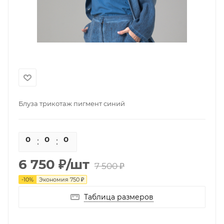
Блуза трикотаж пигмент синий
0
0
0
0
6 750
₽
/шт
7 500
₽
-
10
%
Экономия
750
₽
Таблица размеров