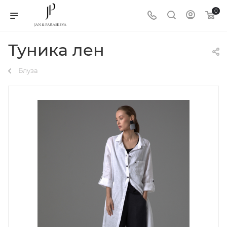
0
Туника лен
Блуза