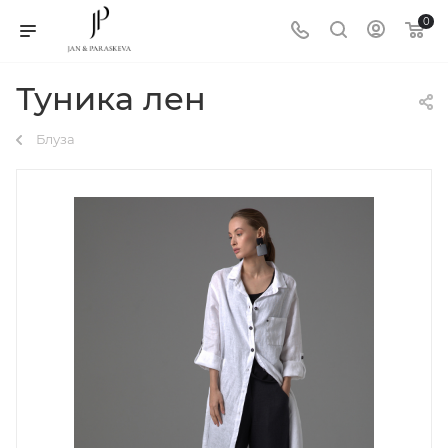
0
Туника лен
Блуза