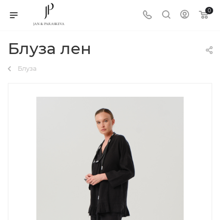
0
Блуза лен
Блуза