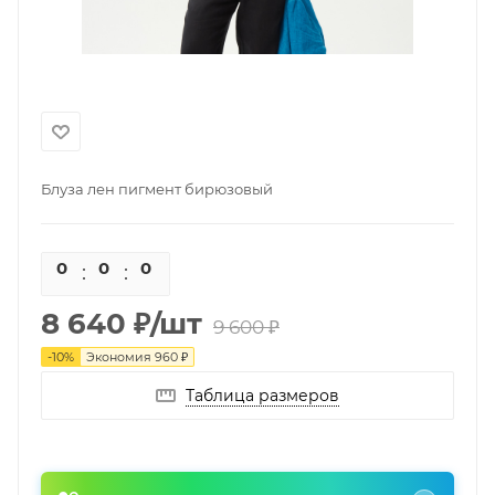
Блуза лен пигмент бирюзовый
0
0
0
0
8 640
₽
/шт
9 600
₽
-
10
%
Экономия
960
₽
Таблица размеров