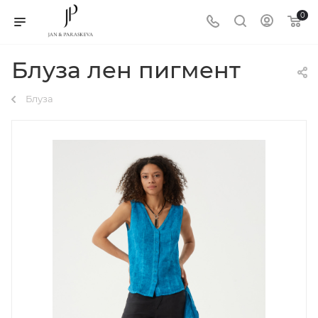
0
Блуза лен пигмент
Блуза