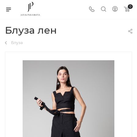
0
Блуза лен
Блуза