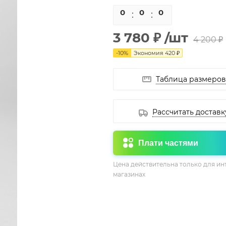
0
0
0
0
3 780 ₽
/шт
4 200 ₽
-
10
%
Экономия
420 ₽
Таблица размеров
Рассчитать доставк
Плати частями
Цена действительна только для ин
магазинах