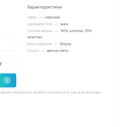
Характеристики
Цвет
—
черный
Целевой пол
—
жен
Состав верха
—
90% хлопок; 10%
эластан
Вид изделия
—
Блуза
Сезон
—
весна-лето
у
i
тернет-магазина и может отличаться от цен в розничных