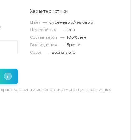
Характеристики
Цвет
—
сиреневый/лиловый
₽
Целевой пол
—
жен
Состав верха
—
100% лен
Вид изделия
—
Брюки
Сезон
—
весна-лето
i
тернет-магазина и может отличаться от цен в розничных