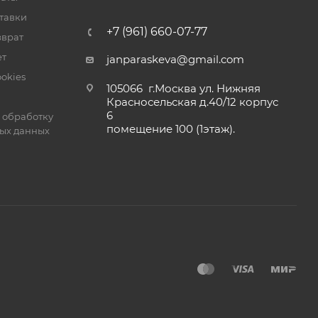
тавки
+7 (961) 660-07-77
зврат
ет
janparaskeva@gmail.com
okies
105066 г.Москва ул. Нижняя
Красносельская д.40/12 корпус
6
 обработку
помещение 100 (1этаж).
ых данных