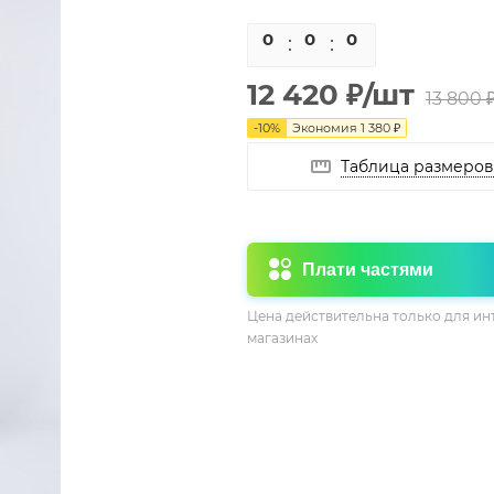
0
0
0
0
12 420
₽
/шт
13 800
-
10
%
Экономия
1 380
₽
Таблица размеров
Плати частями
Цена действительна только для ин
магазинах