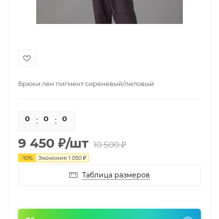
Брюки лен пигмент сиреневый/лиловый
0
0
0
0
9 450
₽
/шт
10 500
₽
-
10
%
Экономия
1 050
₽
Таблица размеров