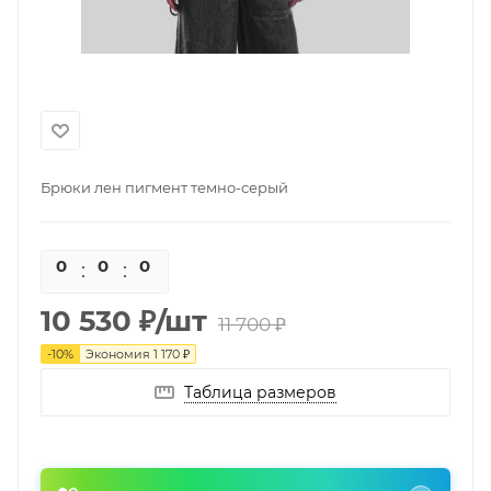
Брюки лен пигмент темно-серый
0
0
0
0
10 530
₽
/шт
11 700
₽
-
10
%
Экономия
1 170
₽
Таблица размеров