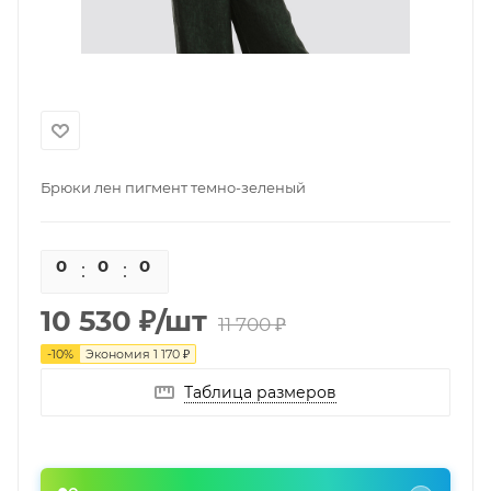
Брюки лен пигмент темно-зеленый
0
0
0
0
10 530
₽
/шт
11 700
₽
-
10
%
Экономия
1 170
₽
Таблица размеров