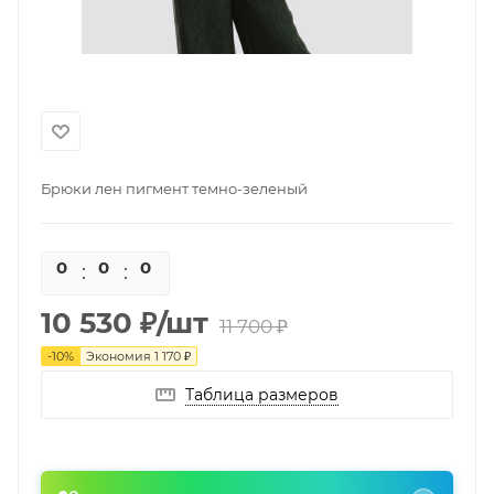
Брюки лен пигмент темно-зеленый
0
0
0
0
10 530
₽
/шт
11 700
₽
-
10
%
Экономия
1 170
₽
Таблица размеров