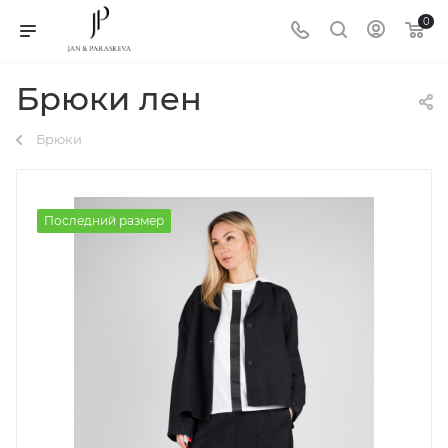
0
Брюки лен
Брюки
Последний размер