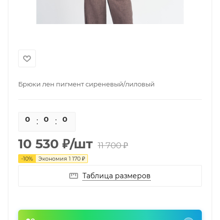
Брюки лен пигмент сиреневый/лиловый
0
0
0
0
10 530
₽
/шт
11 700
₽
-
10
%
Экономия
1 170
₽
Таблица размеров