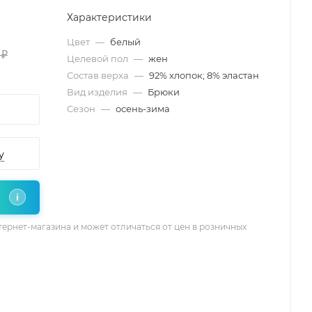
Характеристики
Цвет
—
белый
 ₽
Целевой пол
—
жен
Состав верха
—
92% хлопок; 8% эластан
Вид изделия
—
Брюки
Сезон
—
осень-зима
у
i
тернет-магазина и может отличаться от цен в розничных