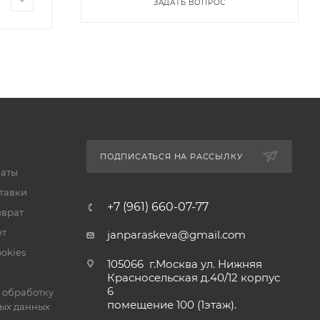
ЗАДАТЬ ВОПРОС
ПОДПИСАТЬСЯ НА РАССЫЛКУ
латы
тавки
+7 (961) 660-07-77
зврат
ет
janparaskeva@gmail.com
okies
105066 г.Москва ул. Нижняя
Красносельская д.40/12 корпус
6
 обработку
помещение 100 (1этаж).
ых данных