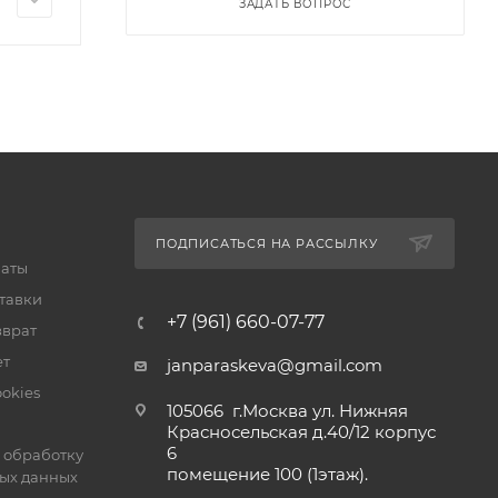
ЗАДАТЬ ВОПРОС
ПОДПИСАТЬСЯ НА РАССЫЛКУ
латы
тавки
+7 (961) 660-07-77
зврат
ет
janparaskeva@gmail.com
okies
105066 г.Москва ул. Нижняя
Красносельская д.40/12 корпус
6
 обработку
помещение 100 (1этаж).
ых данных