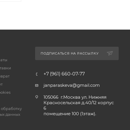
ПОДПИСАТЬСЯ НА РАССЫЛКУ
латы
тавки
+7 (961) 660-07-77
зврат
ет
janparaskeva@gmail.com
okies
105066 г.Москва ул. Нижняя
Красносельская д.40/12 корпус
6
 обработку
помещение 100 (1этаж).
ых данных