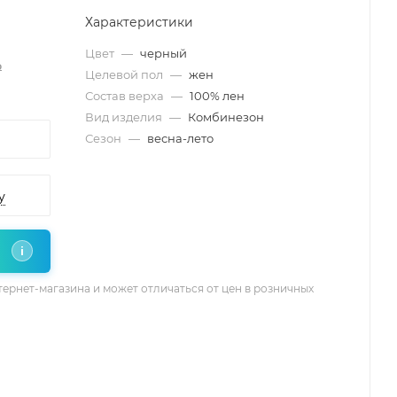
Характеристики
Цвет
—
черный
₽
Целевой пол
—
жен
Состав верха
—
100% лен
Вид изделия
—
Комбинезон
Сезон
—
весна-лето
у
i
тернет-магазина и может отличаться от цен в розничных