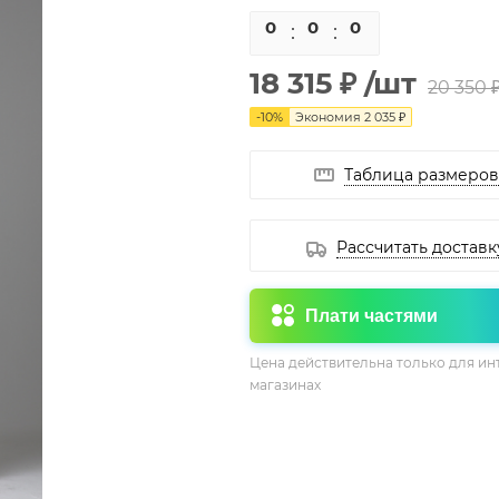
0
0
0
0
18 315 ₽
/шт
20 350 
-
10
%
Экономия
2 035 ₽
Таблица размеров
Рассчитать доставк
Плати частями
Цена действительна только для ин
магазинах