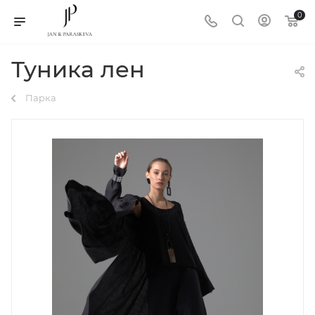
0
Туника лен
Парка