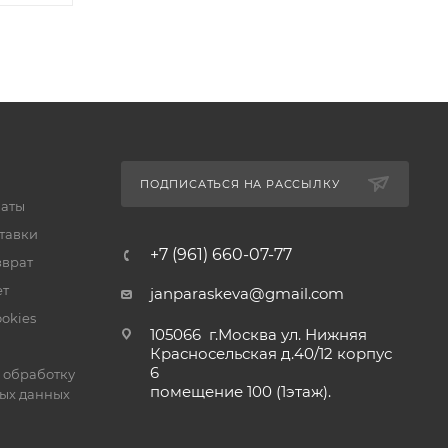
ПОДПИСАТЬСЯ НА РАССЫЛКУ
латы
тавки
+7 (961) 660-07-77
зврат
ет
janparaskeva@gmail.com
okies
105066 г.Москва ул. Нижняя
Красносельская д.40/12 корпус
6
 обработку
помещение 100 (1этаж).
ых данных