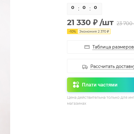
0
0
0
0
21 330 ₽
/шт
23 700 
-
10
%
Экономия
2 370 ₽
Таблица размеров
Рассчитать доставк
Плати частями
Цена действительна только для ин
магазинах