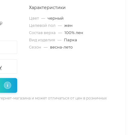
Характеристики
Цвет
—
черный
₽
Целевой пол
—
жен
Состав верха
—
100% лен
Вид изделия
—
Парка
Сезон
—
весна-лето
у
i
тернет-магазина и может отличаться от цен в розничных